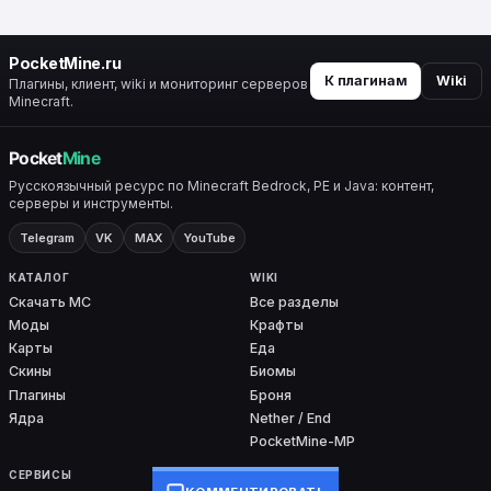
PocketMine.ru
К плагинам
Wiki
Плагины, клиент, wiki и мониторинг серверов
Minecraft.
Русскоязычный ресурс по Minecraft Bedrock, PE и Java: контент,
серверы и инструменты.
Telegram
VK
MAX
YouTube
КАТАЛОГ
WIKI
Скачать MC
Все разделы
Моды
Крафты
Карты
Еда
Скины
Биомы
Плагины
Броня
Ядра
Nether / End
PocketMine-MP
СЕРВИСЫ
ПРОЕКТ