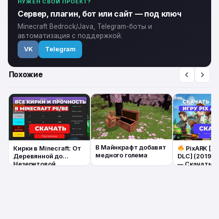
НУЖЕН СВОЙ ПРОЕКТ?
Сервер, плагин, бот или сайт — под ключ
Minecraft Bedrock/Java, Telegram-боты и
автоматизация с поддержкой.
VK
Telegram
Похожие
В Майнкрафт добавят
Кирки в Minecraft: От
PixARK [1.2
медного голема
Деревянной до
DLC] (2019, 
Незеритовой
— Скачать