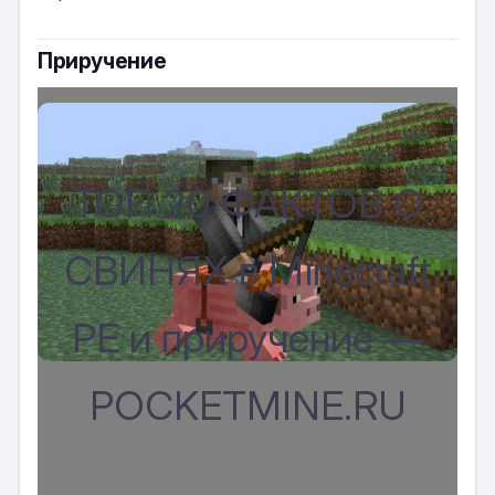
Приручение
ТОП 20 ФАКТОВ О
СВИНЯХ в Minecraft
PE и приручение —
POCKETMINE.RU