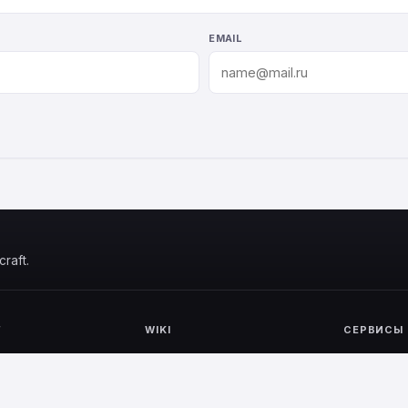
EMAIL
raft.
Г
WIKI
СЕРВИСЫ
ь MC
Все разделы
Монитор
Крафты
Тесты