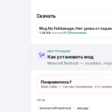
Скачать
Мод No Falldamage / Нет урона от падени
1.38 KB
·
скачали
11
·
безопасен
ИНСТРУКЦИЯ
Как установить мод
Minecraft Bedrock — .mcaddon, .mcpa
Понравилось?
Жми лайк — так мы понимаем, что залив
ТЕГИ
minecraft bedrock
моды