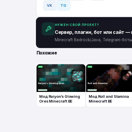
VK
TG
НУЖЕН СВОЙ ПРОЕКТ?
Сервер, плагин, бот или сайт —
Minecraft Bedrock/Java, Telegram-бо
Похожие
Мод Raiyon’s Glowing
Мод Roll and Stamina
Ores Minecraft BE
Minecraft BE