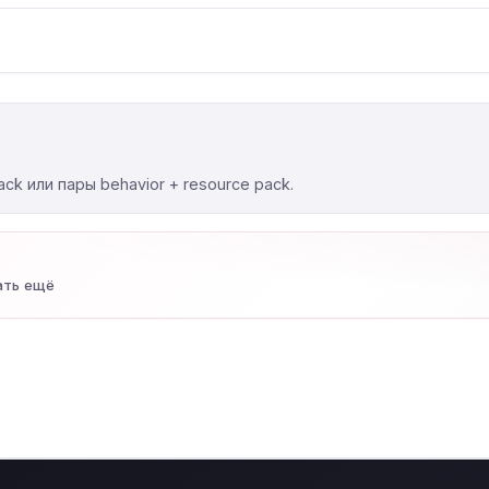
ck или пары behavior + resource pack.
ать ещё