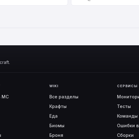
raft.
Г
WIKI
СЕРВИСЫ
ь MC
Все разделы
Монитор
Крафты
Тесты
Еда
Команды
Биомы
Ошибки в
ы
Броня
Сборки