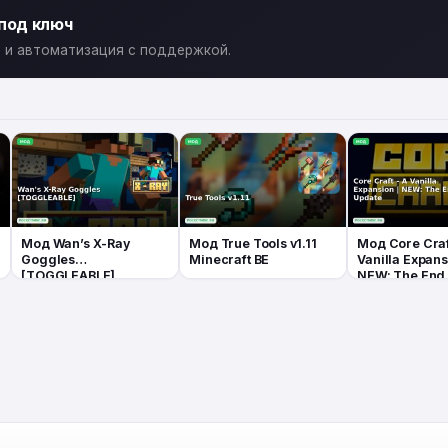
 под ключ
ты и автоматизация с поддержкой.
Мод Wan’s X-Ray
Мод True Tools v1.11
Мод Core Craf
Goggles
Minecraft BE
Vanilla Expans
[TOGGLEABLE]
NEW: The End
Minecraft BE
Minecraft BE