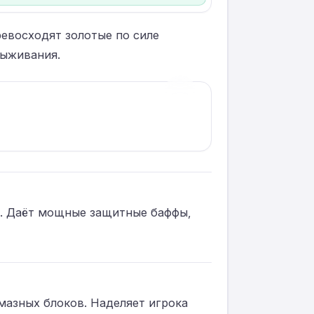
ревосходят золотые по силе
выживания.
›
1
/
1
в. Даёт мощные защитные баффы,
мазных блоков. Наделяет игрока