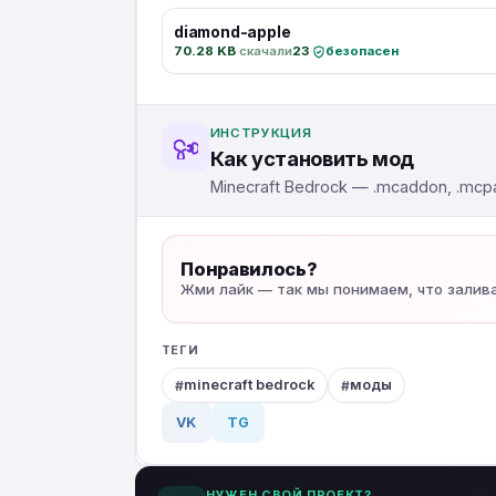
diamond-apple
70.28 KB
·
скачали
23
·
безопасен
ИНСТРУКЦИЯ
Как установить мод
Minecraft Bedrock — .mcaddon, .mcpa
Понравилось?
Жми лайк — так мы понимаем, что залив
ТЕГИ
minecraft bedrock
моды
VK
TG
НУЖЕН СВОЙ ПРОЕКТ?