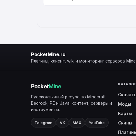
ALTERNATIVE:
PocketMine.ru
Плагины, клиент, wiki и мониторинг серверов Minec
КАТАЛО
Скачат
Русскоязычный ресурс по Minecraft
Bedrock, PE и Java: контент, серверы и
Моды
инструменты.
Карты
Скины
Telegram
VK
MAX
YouTube
Плагин