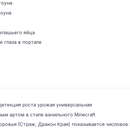
тоуна
тоуна
репашьего яйца
е глаза в портале
я
етекция роста урожая универсальная
ым артом в стиле ванильного Minecraft
оровья (Страж, Дракон Края) показывается числовое