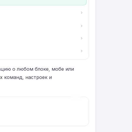
мацию о любом блоке, мобе или
х команд, настроек и
›
1
/
7