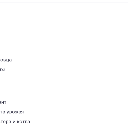
 овца
оба
ент
та урожая
тера и котла