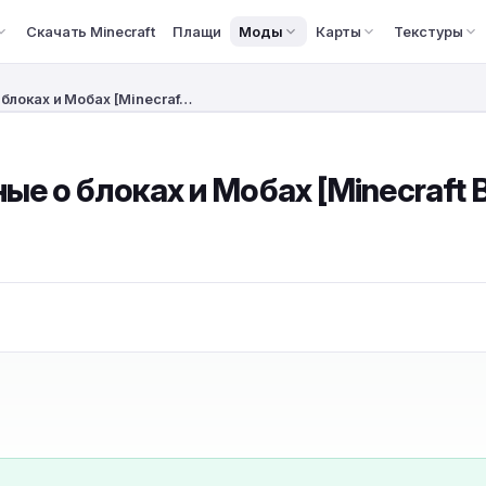
Скачать Minecraft
Плащи
Моды
Карты
Текстуры
блоках и Мобах [Minecraf…
 о блоках и Мобах [Minecraft BE