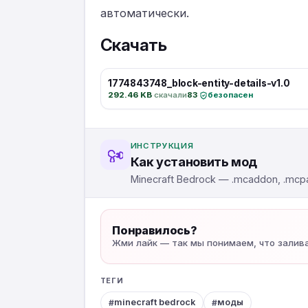
автоматически.
Скачать
1774843748_block-entity-details-v1.0
292.46 KB
·
скачали
83
·
безопасен
ИНСТРУКЦИЯ
Как установить мод
Minecraft Bedrock — .mcaddon, .mcpa
Понравилось?
Жми лайк — так мы понимаем, что залив
ТЕГИ
minecraft bedrock
моды