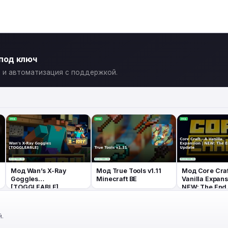
 под ключ
ты и автоматизация с поддержкой.
Мод Wan’s X-Ray
Мод True Tools v1.11
Мод Core Craf
Goggles
Minecraft BE
Vanilla Expans
[TOGGLEABLE]
NEW: The End
Minecraft BE
Minecraft BE
.