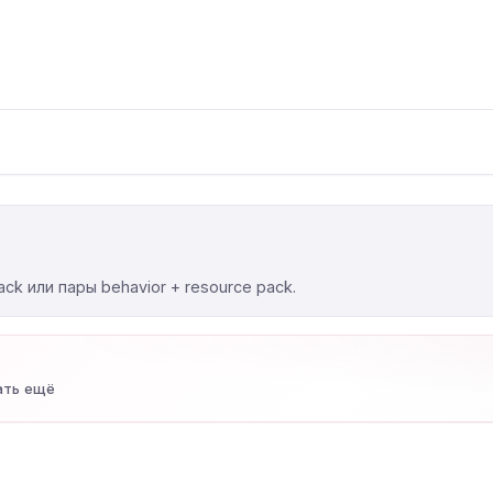
ck или пары behavior + resource pack.
ать ещё