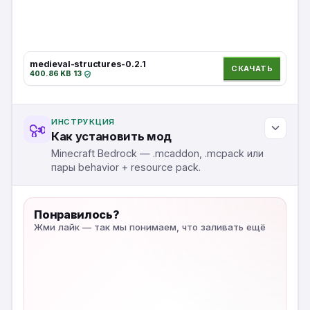
medieval-structures-0.2.1
СКАЧАТЬ
400.86 KB
·
13
·
ИНСТРУКЦИЯ
Как установить мод
Minecraft Bedrock — .mcaddon, .mcpack или
пары behavior + resource pack.
Понравилось?
Жми лайк — так мы понимаем, что заливать ещё