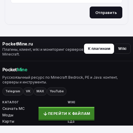
Отправить
ALTERNATIVE:
PocketMine.ru
К плагинам
Wiki
Плагины, клиент, wiki и мониторинг серверов
Minecraft.
Русскоязычный ресурс по Minecraft Bedrock, PE и Java: контент,
серверы и инструменты.
Telegram
VK
MAX
YouTube
КАТАЛОГ
WIKI
Скачать MC
Все разделы
ПЕРЕЙТИ К ФАЙЛАМ
Моды
Крафты
Карты
Еда
Скины
Биомы