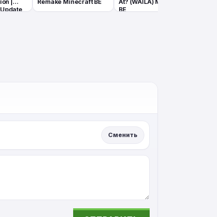
ion |
Remake Minecraft BE
At? (WAILA) Minecraft
2.8 |
 Update
BE
Shade
Сменить