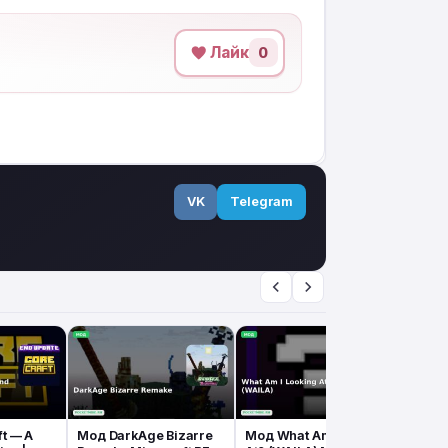
Лайк
0
VK
Telegram
t — A
Мод DarkAge Bizarre
Мод What Am I Looking
Мод 