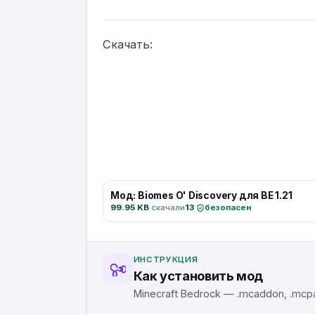
Скачать:
Мод: Biomes O' Discovery для BE 1.21
99.95 KB
·
скачали
13
·
безопасен
ИНСТРУКЦИЯ
Как установить мод
Minecraft Bedrock — .mcaddon, .mcpa