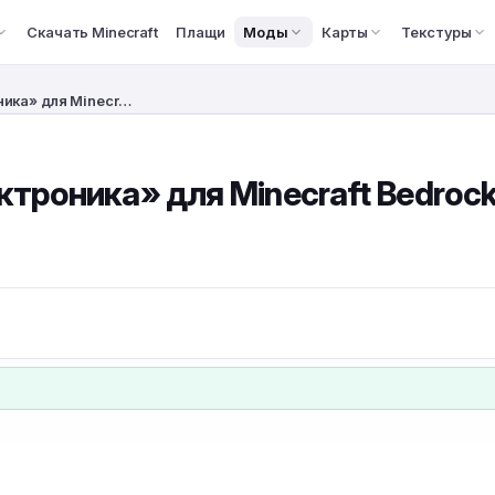
Скачать Minecraft
Плащи
Моды
Карты
Текстуры
ика» для Minecr…
роника» для Minecraft Bedrock E