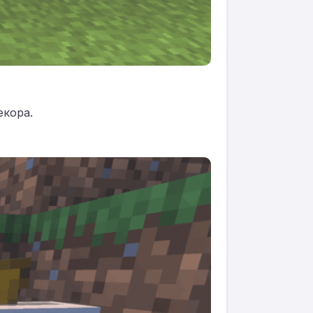
екора.