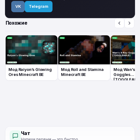
VK
Telegram
Похожие
Мод Raiyon’s Glowing
Мод Roll and Stamina
Мод Wan’s X
Ores Minecraft BE
Minecraft BE
Goggles
[TOGGLEABL
Minecraft BE
Чат
Напиши первым — это быстро