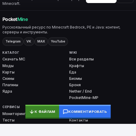
Minecraft.
Русскоязычный ресурс по Minecraft Bedrock, PE и Java: контент,
серверы и инструменты.
Telegram
VK
MAX
YouTube
КАТАЛОГ
WIKI
Скачать MC
Все разделы
Моды
Крафты
Карты
Еда
Скины
Биомы
Плагины
Броня
Ядра
Nether / End
PocketMine-MP
СЕРВИСЫ
ПРОЕКТ
К ФАЙЛАМ
КОММЕНТИРОВАТЬ
Мониторинг
О проекте
Тесты
Контакты
Команды
DMCA
Ошибки входа