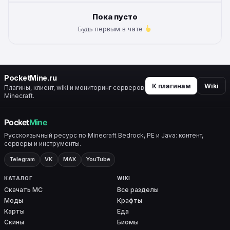
Пока пусто
Будь первым в чате
PocketMine.ru
К плагинам
Wiki
Плагины, клиент, wiki и мониторинг серверов
Minecraft.
Русскоязычный ресурс по Minecraft Bedrock, PE и Java: контент,
серверы и инструменты.
Telegram
VK
MAX
YouTube
КАТАЛОГ
WIKI
Скачать MC
Все разделы
Моды
Крафты
Карты
Еда
Скины
Биомы