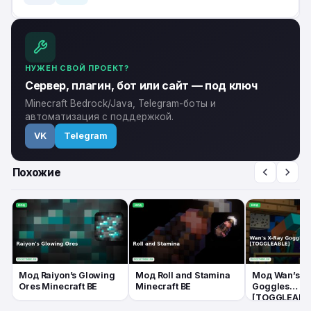
НУЖЕН СВОЙ ПРОЕКТ?
Сервер, плагин, бот или сайт — под ключ
Minecraft Bedrock/Java, Telegram-боты и
автоматизация с поддержкой.
VK
Telegram
Похожие
Мод Raiyon’s Glowing
Мод Roll and Stamina
Мод Wan’s X
Ores Minecraft BE
Minecraft BE
Goggles
[TOGGLEABL
Minecraft BE