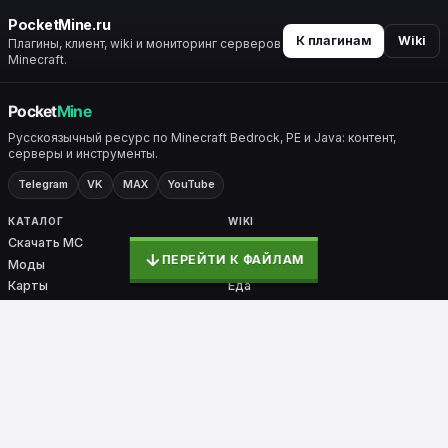
PocketMine.ru
К плагинам
Wiki
Плагины, клиент, wiki и мониторинг серверов
Minecraft.
Русскоязычный ресурс по Minecraft Bedrock, PE и Java: контент,
серверы и инструменты.
Telegram
VK
MAX
YouTube
КАТАЛОГ
WIKI
Скачать MC
Все разделы
ПЕРЕЙТИ К ФАЙЛАМ
Моды
Крафты
Карты
Еда
Скины
Биомы
Плагины
Броня
Ядра
Nether / End
PocketMine-MP
СЕРВИСЫ
ПРОЕКТ
Мониторинг
О проекте
Тесты
Контакты