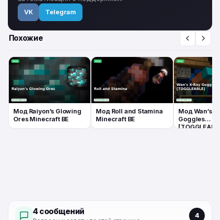
VK
Telegram
Похожие
Мод Raiyon’s Glowing
Мод Roll and Stamina
Мод Wan’s X
Ores Minecraft BE
Minecraft BE
Goggles
[TOGGLEABL
Minecraft BE
4 сообщений
4