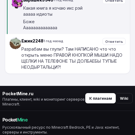
Барашек9940
1 год назад
Ответить
Какая книга я кочаю икс рэй
ааааа идиоты
Боже
Аааааааааааааа
Ежик2248
1 год назад
Ответить
Разрабам вы глупи? Там НАПИСАНО что что
открыть меню ПРАВОЙ КНОПКОЙ МЫШИ НАДО
ЩЕЛКИ НА ТЕЛЕФОНЕ ТЫ ДОЛБАЕБЫ ТУПЫЕ
НЕОДЫРТАЛЬЦИ?!
PocketMine.ru
К плагинам
Wiki
Плагины, клиент, wiki и мониторинг серверов
Minecraft.
Русскоязычный ресурс по Minecraft Bedrock, PE и Java: контент,
серверы и инструменты.