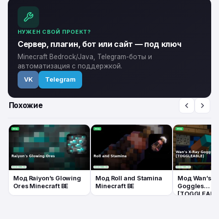
НУЖЕН СВОЙ ПРОЕКТ?
Сервер, плагин, бот или сайт — под ключ
Minecraft Bedrock/Java, Telegram-боты и
автоматизация с поддержкой.
VK
Telegram
Похожие
Мод Raiyon’s Glowing
Мод Roll and Stamina
Мод Wan’s X
Ores Minecraft BE
Minecraft BE
Goggles
[TOGGLEABL
Minecraft BE