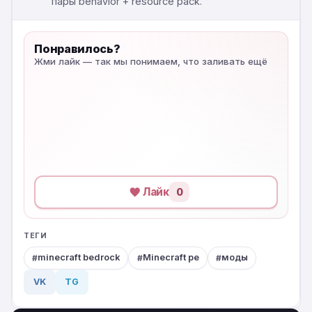
пары behavior + resource pack.
Понравилось?
Жми лайк — так мы понимаем, что заливать ещё
Лайк
0
ТЕГИ
minecraft bedrock
Minecraft pe
моды
VK
TG