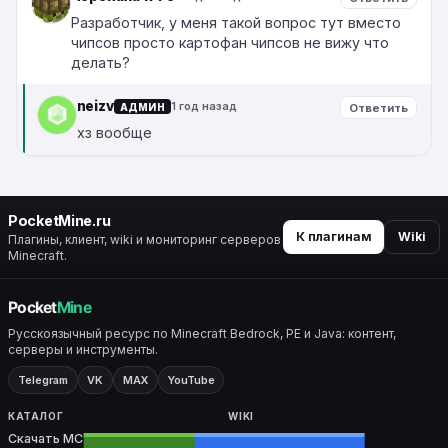
Разработчик, у меня такой вопрос тут вместо
чипсов просто картофан чипсов не вижу что
делать?
neizv
1 год назад
АДМИН
Ответить
хз вообще
PocketMine.ru
К плагинам
Wiki
Плагины, клиент, wiki и мониторинг серверов
Minecraft.
Русскоязычный ресурс по Minecraft Bedrock, PE и Java: контент,
серверы и инструменты.
Telegram
VK
MAX
YouTube
КАТАЛОГ
WIKI
Скачать MC
Все разделы