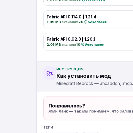
Fabric API 0.114.0 | 1.21.4
1.99 MB
·
скачали
226
·
безопасен
Fabric API 0.92.3 | 1.20.1
2.01 MB
·
скачали
10
·
безопасен
ИНСТРУКЦИЯ
Как установить мод
Minecraft Bedrock — .mcaddon, .mcpa
Понравилось?
Жми лайк — так мы понимаем, что залив
ТЕГИ