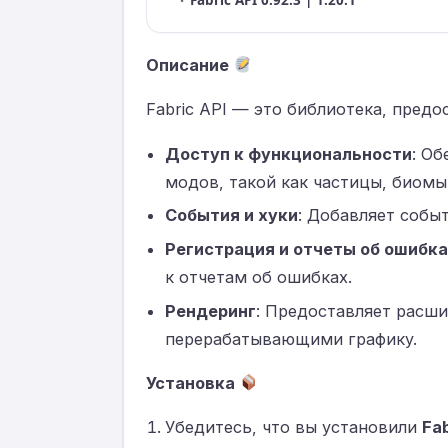
·
Fabric API 0.92.3 | 1.20.1
Описание
Fabric API — это библиотека, пред
Доступ к функциональности
: О
модов, такой как частицы, биомы
События и хуки
: Добавляет собы
Регистрация и отчеты об ошибк
к отчетам об ошибках.
Рендеринг
: Предоставляет расш
перерабатывающими графику.
Установка
Убедитесь, что вы установили
Fab