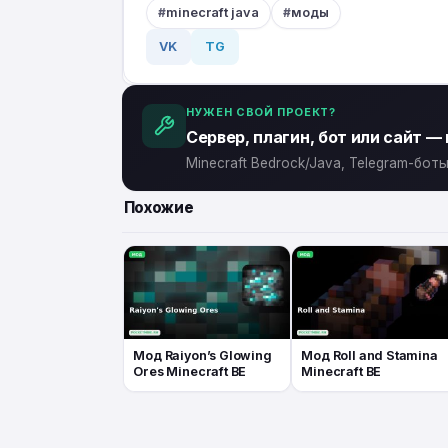
minecraft java
моды
VK
TG
НУЖЕН СВОЙ ПРОЕКТ?
Сервер, плагин, бот или сайт —
Minecraft Bedrock/Java, Telegram-бо
Похожие
Мод Raiyon’s Glowing
Мод Roll and Stamina
Ores Minecraft BE
Minecraft BE