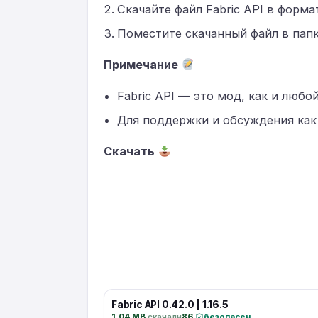
Скачайте файл Fabric API в формате
Поместите скачанный файл в пап
Примечание
Fabric API — это мод, как и любой
Для поддержки и обсуждения как д
Скачать
Fabric API 0.42.0 | 1.16.5
1.04 MB
·
скачали
86
·
безопасен