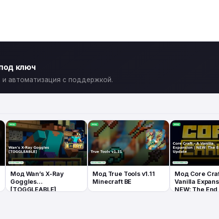
 под ключ
ты и автоматизация с поддержкой.
Мод Wan’s X-Ray
Мод True Tools v1.11
Мод Core Craf
Goggles
Minecraft BE
Vanilla Expans
[TOGGLEABLE]
NEW: The End
Minecraft BE
Minecraft BE