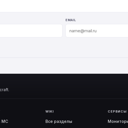
EMAIL
raft.
Г
WIKI
СЕРВИСЫ
ь MC
Все разделы
Монитор