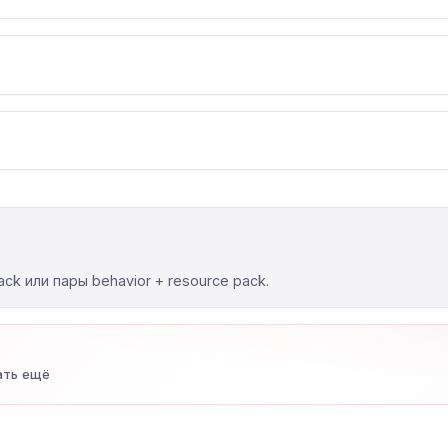
ck или пары behavior + resource pack.
ать ещё