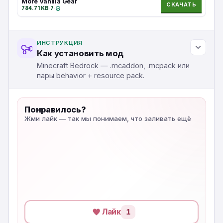
More Vanilla Gear
СКАЧАТЬ
784.71 KB
·
7
·
ИНСТРУКЦИЯ
Как установить мод
Minecraft Bedrock — .mcaddon, .mcpack или
пары behavior + resource pack.
Понравилось?
Жми лайк — так мы понимаем, что заливать ещё
Лайк
1