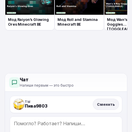
Мод Raiyon’s Glowing
Мод Roll and Stamina
Мод Wan’s X
Ores Minecraft BE
Minecraft BE
Goggles
[TOGGLEABL
Minecraft BE
Чат
Напиши первым — это быстро
ТЫ
Сменить
Пива9803
СООБЩЕНИЕ