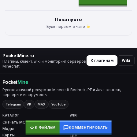
ALTERNATIVE:
Пока пусто
Будь первым в чате
PocketMine.ru
К плагинам
Wiki
Плагины, клиент, wiki и мониторинг серверов
Minecraft.
Русскоязычный ресурс по Minecraft Bedrock, PE и Java: контент,
серверы и инструменты.
Telegram
VK
MAX
YouTube
КАТАЛОГ
WIKI
Скачать MC
Все разделы
К ФАЙЛАМ
КОММЕНТИРОВАТЬ
Моды
Крафты
Карты
Еда