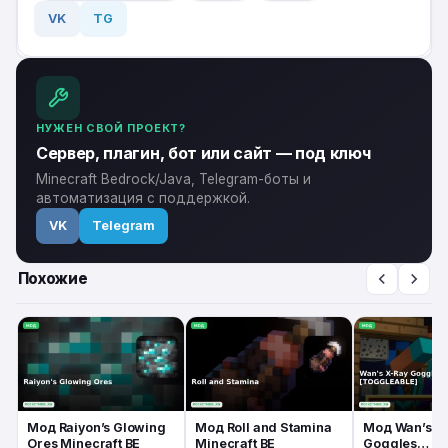
VK
TG
НУЖЕН СВОЙ ПРОЕКТ?
Сервер, плагин, бот или сайт — под ключ
Minecraft Bedrock/Java, Telegram-боты и
автоматизация с поддержкой.
VK
Telegram
Похожие
Мод Raiyon’s Glowing
Мод Roll and Stamina
Мод Wan’s X
Ores Minecraft BE
Minecraft BE
Goggles