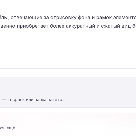
лы, отвечающие за отрисовку фона и рамок элементо
новенно приобретает более аккуратный и сжатый вид б
k — .mcpack или папка пакета.
ать ещё