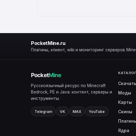
ALTERNATIVE:
PocketMine.ru
Плагины, клиент, wiki и мониторинг серверов Minec
КАТАЛО
Скачат
Русскоязычный ресурс по Minecraft
Bedrock, PE и Java: контент, серверы и
Моды
инструменты.
Карты
Скины
Telegram
VK
MAX
YouTube
Плагин
Ядра