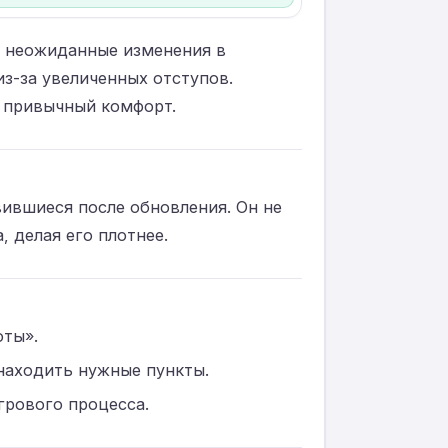
 и неожиданные изменения в
из-за увеличенных отступов.
и привычный комфорт.
вившиеся после обновления. Он не
 делая его плотнее.
оты».
находить нужные пункты.
грового процесса.