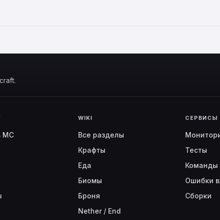
raft.
Г
WIKI
СЕРВИСЫ
ь MC
Все разделы
Монитор
Крафты
Тесты
Еда
Команды
Биомы
Ошибки в
ы
Броня
Сборки
Nether / End