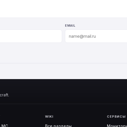
EMAIL
raft.
Г
WIKI
СЕРВИСЫ
ь MC
Все разделы
Монитор