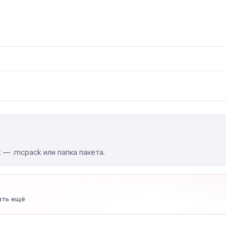
k — .mcpack или папка пакета.
ать ещё