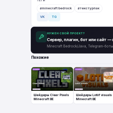
ТЕГИ
minecraft bedrock
текстурпак
VK
TG
НУЖЕН СВОЙ ПРОЕКТ?
Сервер, плагин, бот или сайт —
Minecraft Bedrock/Java, Telegram-бо
Похожие
Шейдеры Clear Pixels
Шейдеры Lotiif visuals
Minecraft BE
Minecraft BE