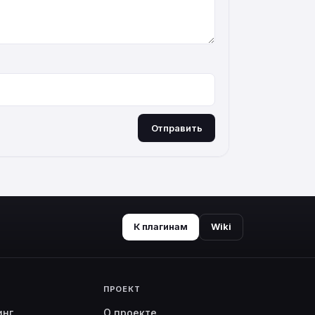
Отправить
К плагинам
Wiki
ПРОЕКТ
инг
О проекте