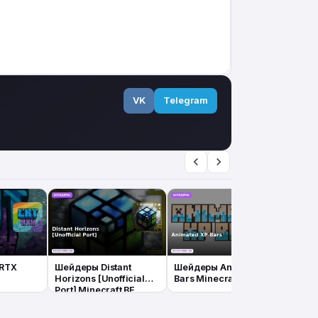
VK
Telegram
 RTX
Шейдеры Distant
Шейдеры Animated XP
Шейде
Horizons [Unofficial
Bars Minecraft BE
Visua
Port] Minecraft BE
Visua
Minec