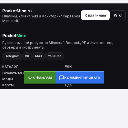
PocketMine.ru
К плагинам
Wiki
Плагины, клиент, wiki и мониторинг серверов
Minecraft.
Русскоязычный ресурс по Minecraft Bedrock, PE и Java: контент,
серверы и инструменты.
Telegram
VK
MAX
YouTube
КАТАЛОГ
WIKI
Скачать MC
Все разделы
К ФАЙЛАМ
КОММЕНТИРОВАТЬ
Моды
Крафты
Карты
Еда
Скины
Биомы
Плагины
Броня
Ядра
Nether / End
PocketMine-MP
СЕРВИСЫ
ПРОЕКТ
Мониторинг
О проекте