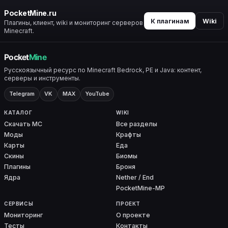
PocketMine.ru
К плагинам
Wiki
Плагины, клиент, wiki и мониторинг серверов
Minecraft.
Русскоязычный ресурс по Minecraft Bedrock, PE и Java: контент,
серверы и инструменты.
Telegram
VK
MAX
YouTube
КАТАЛОГ
WIKI
Скачать MC
Все разделы
Моды
Крафты
Карты
Еда
Скины
Биомы
Плагины
Броня
Ядра
Nether / End
PocketMine-MP
СЕРВИСЫ
ПРОЕКТ
Мониторинг
О проекте
Тесты
Контакты