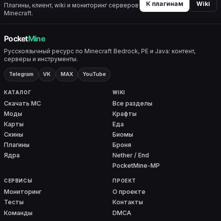
К плагинам
Wiki
Плагины, клиент, wiki и мониторинг серверов
Minecraft.
Русскоязычный ресурс по Minecraft Bedrock, PE и Java: контент,
серверы и инструменты.
Telegram
VK
MAX
YouTube
КАТАЛОГ
WIKI
Скачать MC
Все разделы
Моды
Крафты
Карты
Еда
Скины
Биомы
Плагины
Броня
Ядра
Nether / End
PocketMine-MP
СЕРВИСЫ
ПРОЕКТ
Мониторинг
О проекте
Тесты
Контакты
Команды
DMCA