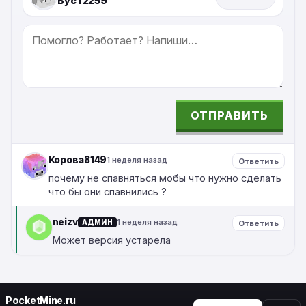
Буст2259
СООБЩЕНИЕ
ОТПРАВИТЬ
ALTERNATIVE:
Корова8149
1 неделя назад
Ответить
почему не спавняться мобы что нужно сделать
что бы они спавнились ?
neizv
1 неделя назад
АДМИН
Ответить
Может версия устарела
PocketMine.ru