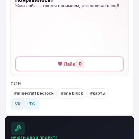
Понравилось?
Жми лайк — так мы понимаем, что заливать ещё
Лайк
0
ТЕГИ
minecraft bedrock
one block
карты
VK
TG
НУЖЕН СВОЙ ПРОЕКТ?