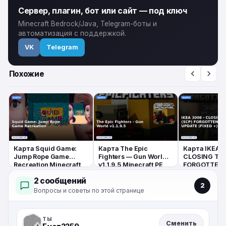
Сервер, плагин, бот или сайт — под ключ
Minecraft Bedrock/Java, Telegram-боты и
автоматизация с поддержкой.
VK
Telegram
Похожие
Карта Squid Game:
Карта The Epic
Карта IKEA 
Jump Rope Game
Fighters — Gun World
CLOSING TIM
Recreation Minecraft
v1.1.9.5 Minecraft PE
FORGOTTEN 
PE
UPDATE (FIXE
2 сообщений
Minecraft PE
2
Вопросы и советы по этой странице
ТЫ
Сменить