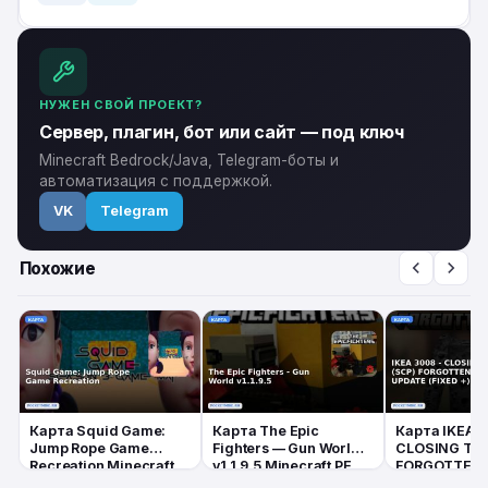
НУЖЕН СВОЙ ПРОЕКТ?
Сервер, плагин, бот или сайт — под ключ
Minecraft Bedrock/Java, Telegram-боты и
автоматизация с поддержкой.
VK
Telegram
Похожие
Карта Squid Game:
Карта The Epic
Карта IKEA 
Jump Rope Game
Fighters — Gun World
CLOSING TIM
Recreation Minecraft
v1.1.9.5 Minecraft PE
FORGOTTEN 
PE
UPDATE (FIXE