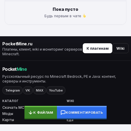
Пока пусто
Будь первым в чате
PocketMine.ru
К плагинам
Wiki
Плагины, клиент, wiki и мониторинг серверов
Minecraft.
Русскоязычный ресурс по Minecraft Bedrock, PE и Java: контент,
серверы и инструменты.
Telegram
VK
MAX
YouTube
КАТАЛОГ
WIKI
Скачать MC
Все разделы
К ФАЙЛАМ
КОММЕНТИРОВАТЬ
Моды
Крафты
Карты
Еда
Скины
Биомы