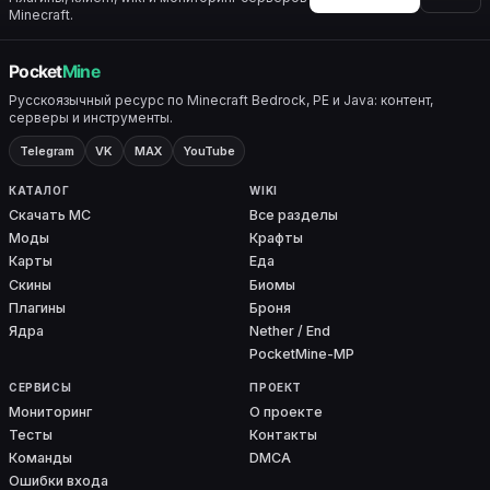
Minecraft.
Русскоязычный ресурс по Minecraft Bedrock, PE и Java: контент,
серверы и инструменты.
Telegram
VK
MAX
YouTube
КАТАЛОГ
WIKI
Скачать MC
Все разделы
Моды
Крафты
Карты
Еда
Скины
Биомы
Плагины
Броня
Ядра
Nether / End
PocketMine-MP
СЕРВИСЫ
ПРОЕКТ
Мониторинг
О проекте
Тесты
Контакты
Команды
DMCA
Ошибки входа