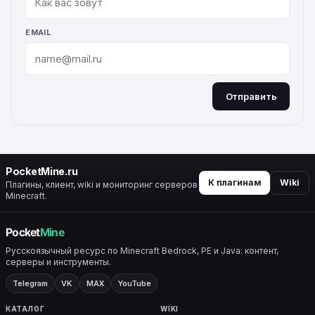
EMAIL
Отправить
ALTERNATIVE:
PocketMine.ru
К плагинам
Wiki
Плагины, клиент, wiki и мониторинг серверов
Minecraft.
Русскоязычный ресурс по Minecraft Bedrock, PE и Java: контент,
серверы и инструменты.
Telegram
VK
MAX
YouTube
КАТАЛОГ
WIKI