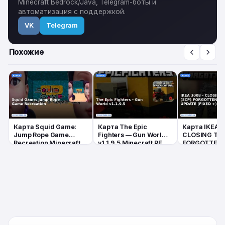
Minecraft Bedrock/Java, Telegram-боты и
автоматизация с поддержкой.
VK
Telegram
Похожие
Карта Squid Game:
Карта The Epic
Карта IKEA 
Jump Rope Game
Fighters — Gun World
CLOSING TIM
Recreation Minecraft
v1.1.9.5 Minecraft PE
FORGOTTEN 
PE
UPDATE (FIXE
Minecraft PE