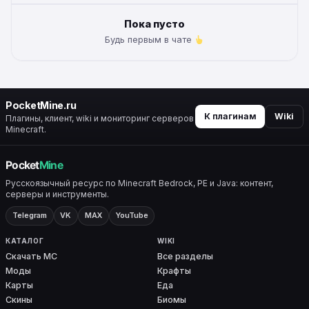
Пока пусто
Будь первым в чате
PocketMine.ru
К плагинам
Wiki
Плагины, клиент, wiki и мониторинг серверов
Minecraft.
Русскоязычный ресурс по Minecraft Bedrock, PE и Java: контент,
серверы и инструменты.
Telegram
VK
MAX
YouTube
КАТАЛОГ
WIKI
Скачать MC
Все разделы
Моды
Крафты
Карты
Еда
Скины
Биомы