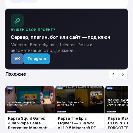
НУЖЕН СВОЙ ПРОЕКТ?
Сервер, плагин, бот или сайт — под ключ
Minecraft Bedrock/Java, Telegram-боты и
автоматизация с поддержкой.
VK
Telegram
Похожие
Карта Squid Game:
Карта The Epic
Карта IKEA 
Jump Rope Game
Fighters — Gun World
CLOSING TIM
Recreation Minecraft
v1.1.9.5 Minecraft PE
FORGOTTEN 
PE
UPDATE (FIXE