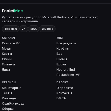
Русскоязычный ресурс по Minecraft Bedrock, PE и Java: контент,
серверы и инструменты.
Telegram
VK
MAX
YouTube
КАТАЛОГ
WIKI
Скачать MC
Все разделы
Моды
Крафты
Карты
Еда
Скины
Биомы
Плагины
Броня
Ядра
Nether / End
PocketMine-MP
СЕРВИСЫ
ПРОЕКТ
Мониторинг
О проекте
Тесты
Контакты
Команды
DMCA
Ошибки входа
Сборки