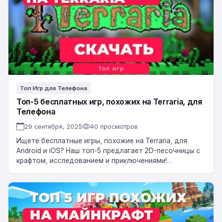
похожих
на
Terraria,
для
Телефона
Топ Игр для Телефона
Топ-5 бесплатных игр, похожих на Terraria, для
Телефона
29 сентября, 2025
40 просмотров
Ищете бесплатные игры, похожие на Terraria, для
Android и iOS? Наш топ-5 предлагает 2D-песочницы с
крафтом, исследованием и приключениями!
Погрузитесь в пиксельные миры, стройте, сражайтесь
и открывайте…
Топ-5
бесплатных
игр,