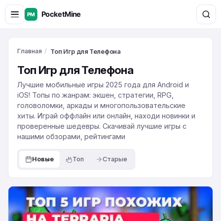
Главная
/
Топ Игр для Телефона
Топ Игр для Телефона
Лучшие мобильные игры 2025 года для Android и
iOS! Топы по жанрам: экшен, стратегии, RPG,
головоломки, аркады и многопользовательские
хиты. Играй оффлайн или онлайн, находи новинки и
проверенные шедевры. Скачивай лучшие игры с
нашими обзорами, рейтингами
Новые
Топ
Старые
Топ-5
бесплатных
игр,