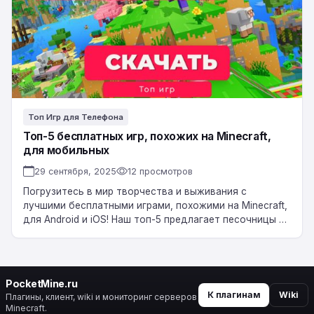
похожих
на
Minecraft,
для
мобильных
Топ Игр для Телефона
Топ-5 бесплатных игр, похожих на Minecraft,
для мобильных
29 сентября, 2025
12 просмотров
Погрузитесь в мир творчества и выживания с
лучшими бесплатными играми, похожими на Minecraft,
для Android и iOS! Наш топ-5 предлагает песочницы с
крафтом, строительством и открытым миром,…
PocketMine.ru
К плагинам
Wiki
Плагины, клиент, wiki и мониторинг серверов
Minecraft.