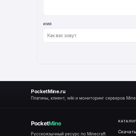
ИМЯ
ALTERNATIVE:
PocketMine.ru
Плагины, клиент, wiki и мониторинг серверов Minec
КАТАЛО
Скачат
Русскоязычный ресурс по Minecraft