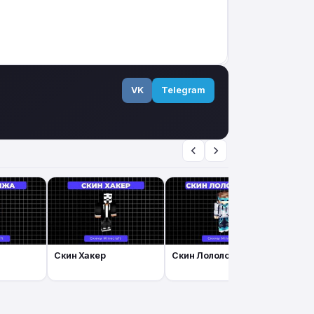
VK
Telegram
Скин Хакер
Скин Лололошка
Скин