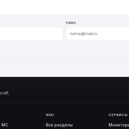
EMAIL
raft.
Г
WIKI
СЕРВИСЫ
ь MC
Все разделы
Монитор