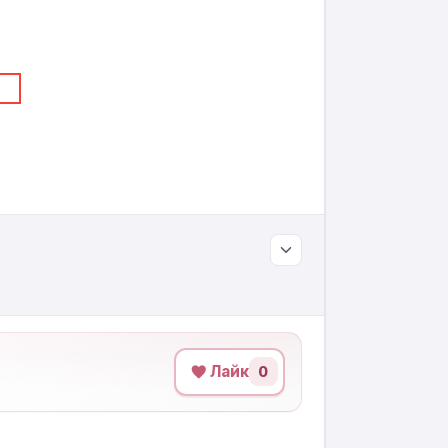
Лайк
0