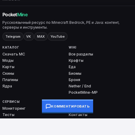
Русскоязычный ресурс по Minecraft Bedrock, PE и Java: контент,
серверы и инструменты.
Telegram
VK
MAX
YouTube
КАТАЛОГ
WIKI
Скачать MC
Все разделы
Моды
Крафты
Карты
Еда
Скины
Биомы
Плагины
Броня
Ядра
Nether / End
PocketMine-MP
СЕРВИСЫ
ПРОЕКТ
КОММЕНТИРОВАТЬ
Мониторинг
О проекте
Тесты
Контакты
Команды
DMCA
Ошибки входа
Сборки