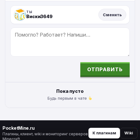
ТЫ
Сменить
Виски3649
СООБЩЕНИЕ
ОТПРАВИТЬ
ALTERNATIVE:
Пока пусто
Будь первым в чате
PocketMine.ru
К плагинам
Wiki
Плагины, клиент, wiki и мониторинг серверов
Minecraft.