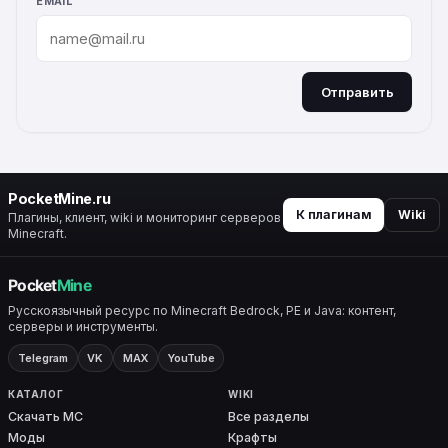
EMAIL
Отправить
ALTERNATIVE:
PocketMine.ru
К плагинам
Wiki
Плагины, клиент, wiki и мониторинг серверов
Minecraft.
Русскоязычный ресурс по Minecraft Bedrock, PE и Java: контент,
серверы и инструменты.
Telegram
VK
MAX
YouTube
КАТАЛОГ
WIKI
Скачать MC
Все разделы
Моды
Крафты