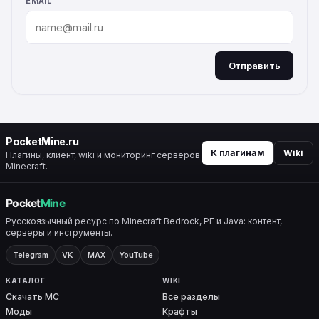
EMAIL
Отправить
ALTERNATIVE:
PocketMine.ru
К плагинам
Wiki
Плагины, клиент, wiki и мониторинг серверов
Minecraft.
Русскоязычный ресурс по Minecraft Bedrock, PE и Java: контент,
серверы и инструменты.
Telegram
VK
MAX
YouTube
КАТАЛОГ
WIKI
Скачать MC
Все разделы
Моды
Крафты