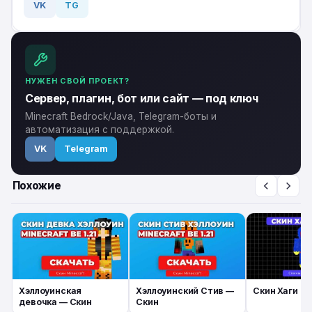
VK
TG
НУЖЕН СВОЙ ПРОЕКТ?
Сервер, плагин, бот или сайт — под ключ
Minecraft Bedrock/Java, Telegram-боты и
автоматизация с поддержкой.
VK
Telegram
Похожие
Хэллоуинская
Хэллоуинский Стив —
Скин Хаги Ва
девочка — Скин
Скин