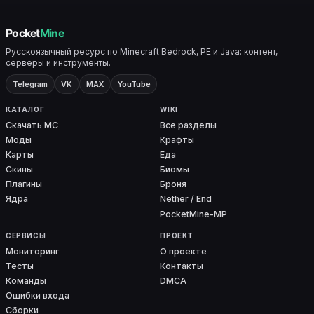
Русскоязычный ресурс по Minecraft Bedrock, PE и Java: контент,
серверы и инструменты.
Telegram
VK
MAX
YouTube
КАТАЛОГ
WIKI
Скачать MC
Все разделы
Моды
Крафты
Карты
Еда
Скины
Биомы
Плагины
Броня
Ядра
Nether / End
PocketMine-MP
СЕРВИСЫ
ПРОЕКТ
Мониторинг
О проекте
Тесты
Контакты
Команды
DMCA
Ошибки входа
Сборки