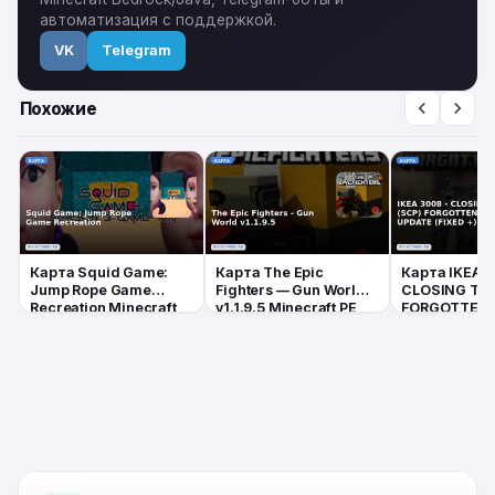
автоматизация с поддержкой.
VK
Telegram
Похожие
Карта Squid Game:
Карта The Epic
Карта IKEA 
Jump Rope Game
Fighters — Gun World
CLOSING TIM
Recreation Minecraft
v1.1.9.5 Minecraft PE
FORGOTTEN 
PE
UPDATE (FIXE
Minecraft PE