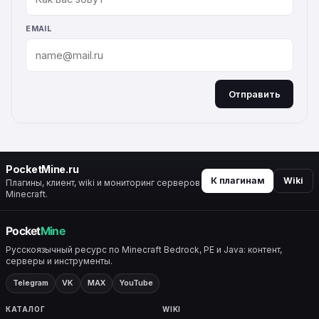
EMAIL
Отправить
ALTERNATIVE:
PocketMine.ru
К плагинам
Wiki
Плагины, клиент, wiki и мониторинг серверов
Minecraft.
Русскоязычный ресурс по Minecraft Bedrock, PE и Java: контент,
серверы и инструменты.
Telegram
VK
MAX
YouTube
КАТАЛОГ
WIKI