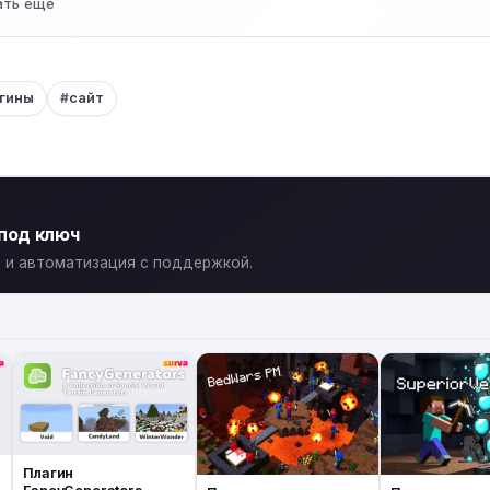
ать ещё
гины
сайт
 под ключ
ты и автоматизация с поддержкой.
Плагин