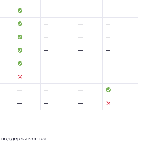
—
—
—
—
—
—
—
—
—
—
—
—
—
—
—
—
—
—
—
—
—
—
—
—
е поддерживаются.