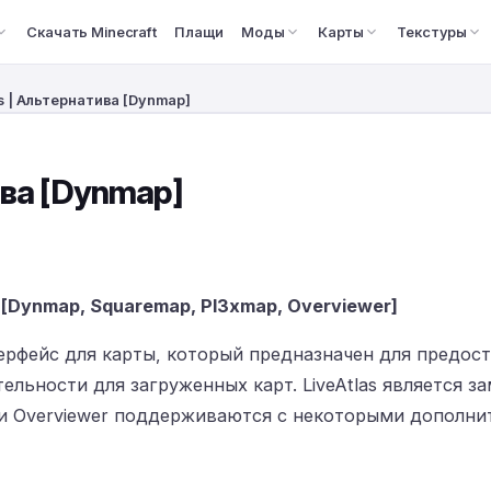
Скачать Minecraft
Плащи
Моды
Карты
Текстуры
as | Альтернатива [Dynmap]
ива [Dynmap]
Dynmap, Squaremap, Pl3xmap, Overviewer]
терфейс для карты, который предназначен для предос
ельности для загруженных карт. LiveAtlas является з
 и Overviewer поддерживаются с некоторыми дополн