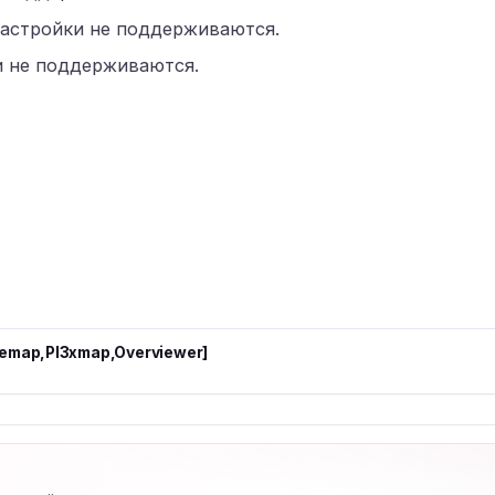
настройки не поддерживаются.
и не поддерживаются.
remap,Pl3xmap,Overviewer]