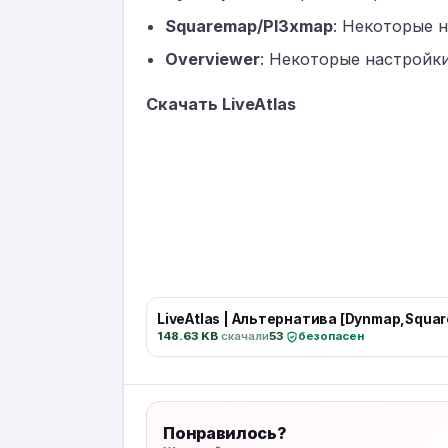
Squaremap/Pl3xmap
: Некоторые 
Overviewer
: Некоторые настройк
Скачать LiveAtlas
LiveAtlas | Альтернатива [Dynmap,Squa
148.63 KB
·
скачали
53
·
безопасен
Понравилось?