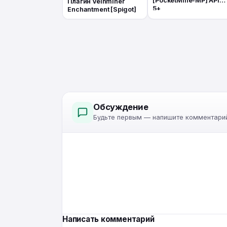
[PocketMine-MP] API
Плагин Veinminer
5+
Enchantment [Spigot]
Обсуждение
Будьте первым — напишите комментарий
Написать комментарий