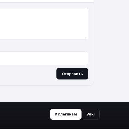
Отправить
К плагинам
Wiki