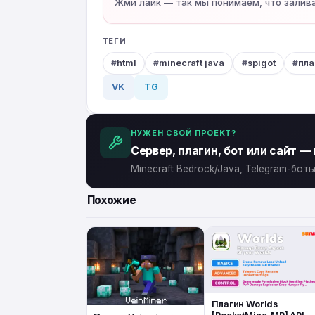
Жми лайк — так мы понимаем, что залив
ТЕГИ
html
minecraft java
spigot
пла
VK
TG
НУЖЕН СВОЙ ПРОЕКТ?
Сервер, плагин, бот или сайт —
Minecraft Bedrock/Java, Telegram-бо
Похожие
Плагин Worlds