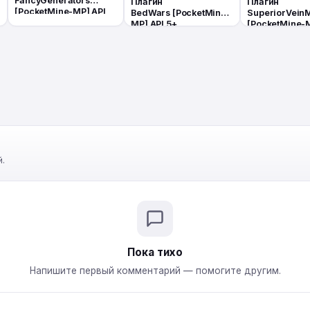
FancyGenerators
Плагин
Плагин
[PocketMine-MP] API
BedWars [PocketMine-
SuperiorVein
5+
MP] API 5+
[PocketMine-M
5+
.
Пока тихо
Напишите первый комментарий — помогите другим.