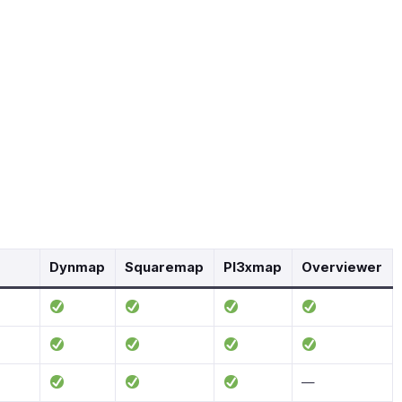
Dynmap
Squaremap
Pl3xmap
Overviewer
—