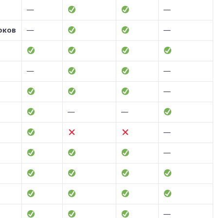
—
—
оков
—
—
—
—
—
—
—
—
—
—