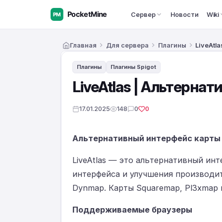
Сервер
Новости
Wiki
Главная
Для сервера
Плагины
LiveAtl
Плагины
Плагины Spigot
LiveAtlas | Альтернат
17.01.2025
148
0
0
Альтернативный интерфейс карты [
LiveAtlas — это альтернативный ин
интерфейса и улучшения производит
Dynmap. Карты Squaremap, Pl3xmap
Поддерживаемые браузеры